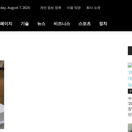
iday, August 7, 2026
개인 정보 정책
이용 약관
회사 소개
페이지
기술
뉴스
비즈니스
스포츠
정치
수
‘
전
산