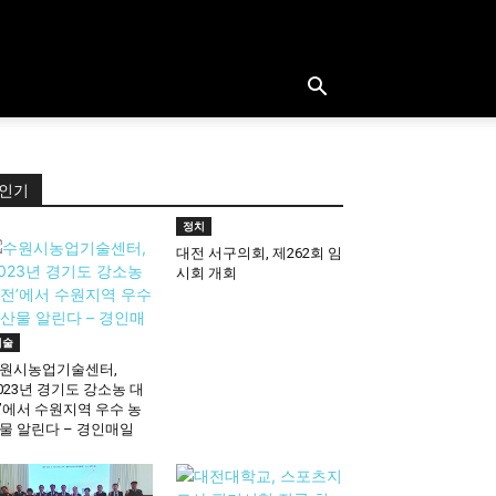
인기
정치
대전 서구의회, 제262회 임
시회 개회
기술
원시농업기술센터,
2023년 경기도 강소농 대
’에서 수원지역 우수 농
물 알린다 – 경인매일