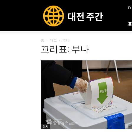
대
Fr
전
주
간
홈
홈
태그
부나
꼬리표: 부나
정치