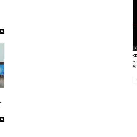
0
K
대
발
전
0