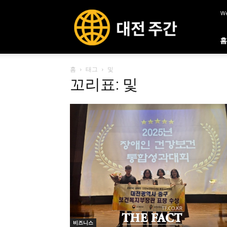
대
We
전
주
간
홈
홈
태그
및
꼬리표: 및
비즈니스