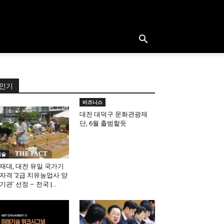
인기
비즈니스
대전 대덕구 문화관광재
단, 6월 출범할듯
기술
재대, 대전 유일 국가기
자격 ‘2급 치유농업사 양
기관’ 선정 – 전국 |...