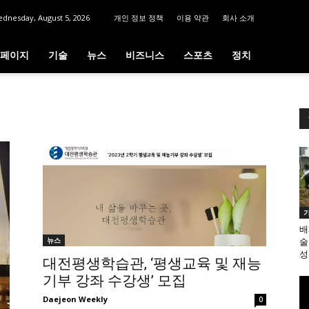
dnesday, August 5, 2026
개인 정보 정책
이용 약관
회사 소개
페이지
기술
뉴스
비즈니스
스포츠
정치
배
뉴스
술
성
대전평생학습관, ‘평생교육 및 재능
기부 강좌 수강생’ 모집
Daejeon Weekly
0