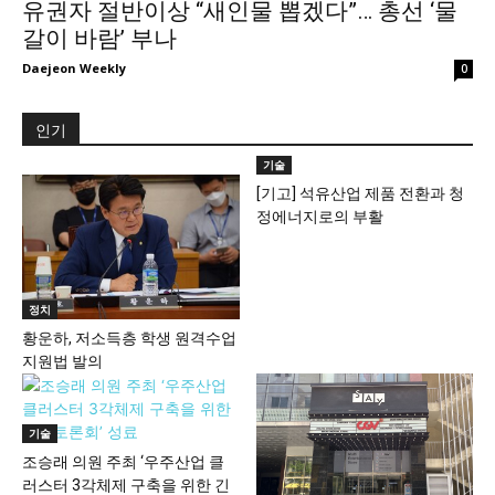
유권자 절반이상 “새인물 뽑겠다”… 총선 ‘물
갈이 바람’ 부나
Daejeon Weekly
0
인기
기술
[기고] 석유산업 제품 전환과 청
정에너지로의 부활
정치
황운하, 저소득층 학생 원격수업
지원법 발의
기술
조승래 의원 주최 ‘우주산업 클
러스터 3각체제 구축을 위한 긴