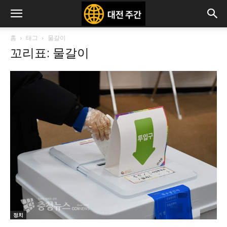
홈
태그
물갈이
꼬리표: 물갈이
정치