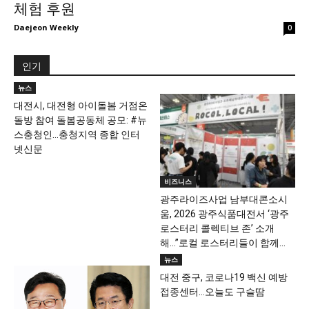
체험 후원
Daejeon Weekly
0
인기
뉴스
대전시, 대전형 아이돌봄 거점온
돌방 참여 돌봄공동체 공모: #뉴
스충청인…충청지역 종합 인터
넷신문
비즈니스
광주라이즈사업 남부대콘소시
움, 2026 광주식품대전서 ‘광주
로스터리 콜렉티브 존’ 소개
해…”로컬 로스터리들이 함께...
뉴스
대전 중구, 코로나19 백신 예방
접종센터…오늘도 구슬땀