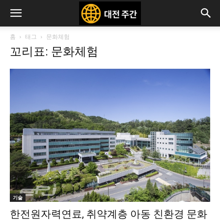
홈
태그
문화체험
꼬리표: 문화체험
기술
한전원자력연료, 취약계층 아동 친환경 문화