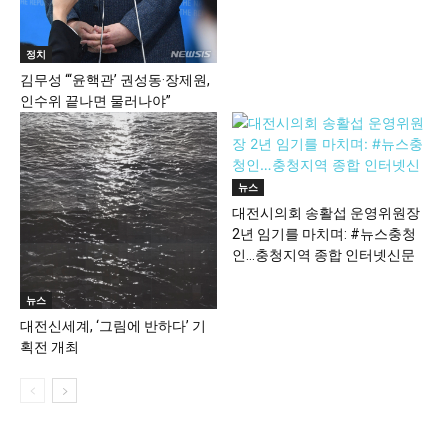
정치
김무성 “‘윤핵관’ 권성동·장제원,
인수위 끝나면 물러나야”
뉴스
대전시의회 송활섭 운영위원장
2년 임기를 마치며: #뉴스충청
인…충청지역 종합 인터넷신문
뉴스
대전신세계, ‘그림에 반하다’ 기
획전 개최