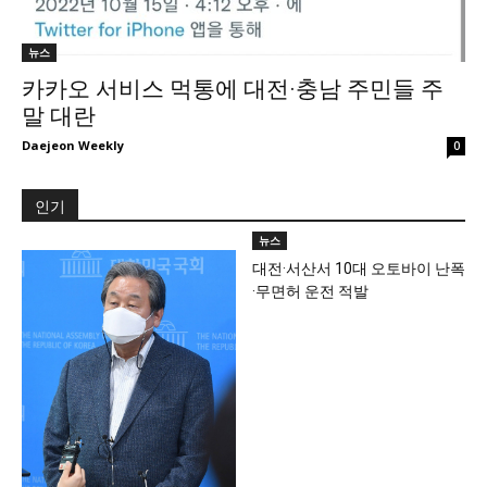
뉴스
카카오 서비스 먹통에 대전·충남 주민들 주
말 대란
Daejeon Weekly
0
인기
뉴스
대전·서산서 10대 오토바이 난폭
·무면허 운전 적발