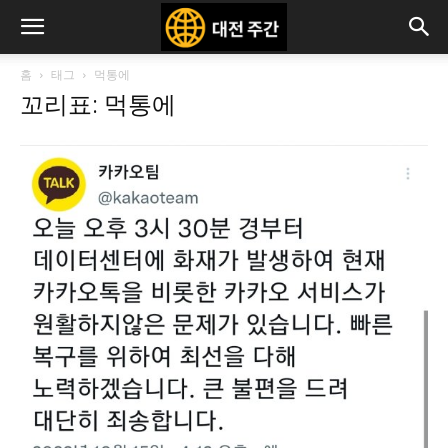
홈
태그
먹통에
꼬리표: 먹통에