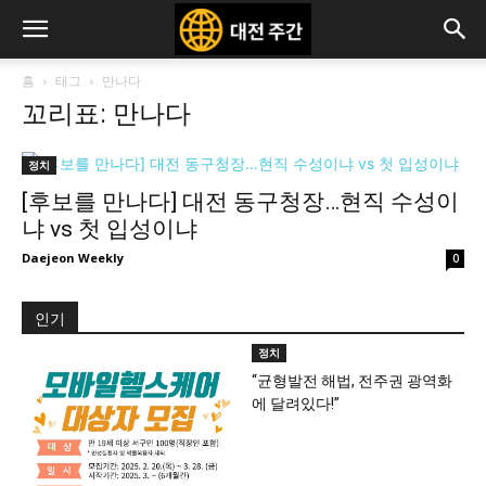
홈
태그
만나다
꼬리표: 만나다
정치
[후보를 만나다] 대전 동구청장…현직 수성이
냐 vs 첫 입성이냐
Daejeon Weekly
0
인기
정치
“균형발전 해법, 전주권 광역화
에 달려있다!”