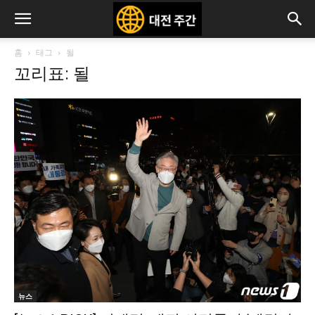
홈
태그
될
꼬리표: 될
뉴스