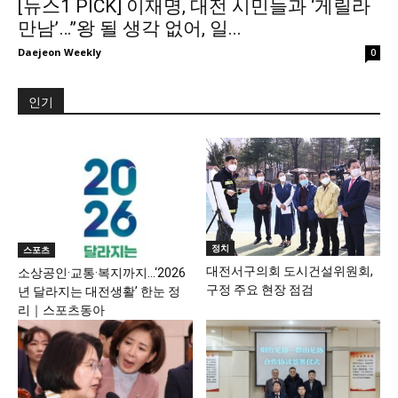
[뉴스1 PICK] 이재명, 대전 시민들과 ‘게릴라
만남’…”왕 될 생각 없어, 일...
Daejeon Weekly
0
인기
정치
스포츠
대전서구의회 도시건설위원회,
소상공인·교통·복지까지…‘2026
구정 주요 현장 점검
년 달라지는 대전생활’ 한눈 정
리｜스포츠동아