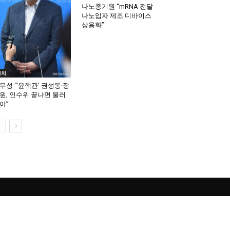
나노종기원 “mRNA 전달
나노입자 제조 디바이스
상용화”
정치
무성 “‘윤핵관’ 권성동·장
원, 인수위 끝나면 물러
야”