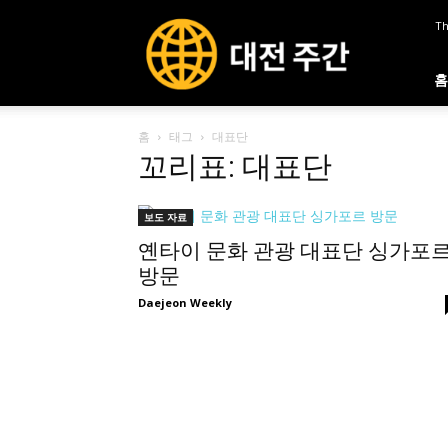
대
Th
전
주
간
홈
홈
태그
대표단
꼬리표: 대표단
보도 자료
옌타이 문화 관광 대표단 싱가포
방문
Daejeon Weekly