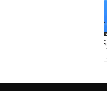
김
제
나