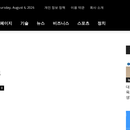
ursday, August 6, 2026
개인 정보 정책
이용 약관
회사 소개
페이지
기술
뉴스
비즈니스
스포츠
정치
르
대
0
육
생