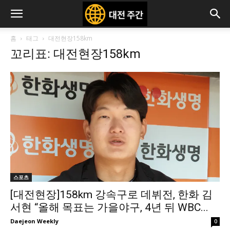
홈
태그
대전현장158km
꼬리표: 대전현장158km
스포츠
[대전현장]158km 강속구로 데뷔전, 한화 김
서현 “올해 목표는 가을야구, 4년 뒤 WBC...
Daejeon Weekly
0