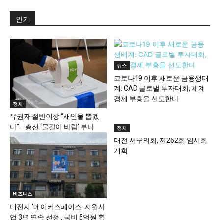
인기
뉴스
코로나19 이후 새로운 금융생태
계: CAD 글로벌 투자대회, 세계
경제 부흥을 선도한다
정치
유권자 절반이상 “새인물 뽑겠
다”… 총선 ‘물갈이 바람’ 부나
정치
대전 서구의회, 제262회 임시회
개회
비즈니스
대전시 ‘메이커스페이스’ 지원사
업 3년 연속 선정…국비 5억원 확