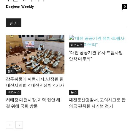
Daejeon Weekly
0
인기
비즈니스
“대전 공공기관 유치·트램사업
안착 마무리”
정치
감투싸움에 파행까지..난장판 된
대전시의회 < 대전 < 정치 < 기사
본문
비즈니스
뉴스
허태정 대전시장, 지역 현안 해
대전둔산경찰서, 고의사고로 합
결 위해 국회 방문
의금 편취한 사기범 검거