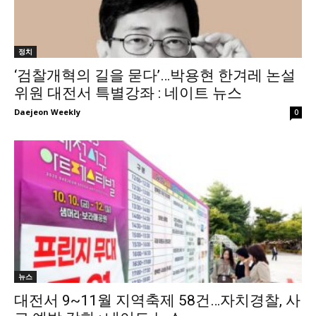
정치
‘검찰개혁의 길을 묻다’…박용현 한겨레 논설
위원 대전서 특별강좌 : 네이트 뉴스
Daejeon Weekly
0
뉴스
대전서 9~11월 지역축제 58건…자치경찰, 사