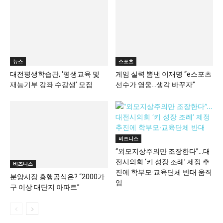
뉴스
스포츠
대전평생학습관, ‘평생교육 및
게임 실력 뽐낸 이재명 “e스포츠
재능기부 강좌 수강생’ 모집
선수가 영웅…생각 바꾸자”
비즈니스
“외모지상주의만 조장한다”…대
전시의회 ‘키 성장 조례’ 제정 추
비즈니스
진에 학부모·교육단체 반대 움직
분양시장 흥행공식은? “2000가
임
구 이상 대단지 아파트”