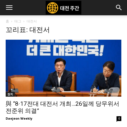
홈
태그
대전서
꼬리표: 대전서
정치
與 “8·17전대 대전서 개최…26일께 당무위서
전준위 의결”
Daejeon Weekly
0