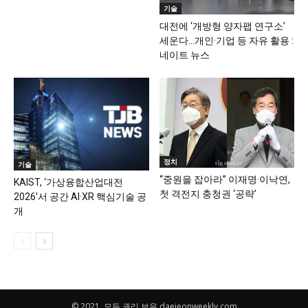
기술
대전에 ‘개방형 양자팹 연구소’
세운다…개인·기업 등 자유 활용 :
네이트 뉴스
정치
기술
“중원을 잡아라” 이재명·이낙연,
KAIST, ‘가상융합산업대전
첫 격전지 충청권 ‘공략’
2026’서 공간 AI·XR 핵심기술 공
개
© 2021. 모든 권리 보유 daejeonweekly.com