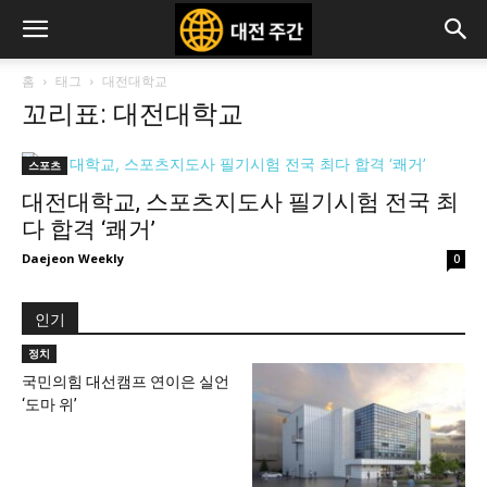
홈
태그
대전대학교
꼬리표: 대전대학교
스포츠
대전대학교, 스포츠지도사 필기시험 전국 최
다 합격 ‘쾌거’
Daejeon Weekly
0
인기
정치
국민의힘 대선캠프 연이은 실언
‘도마 위’