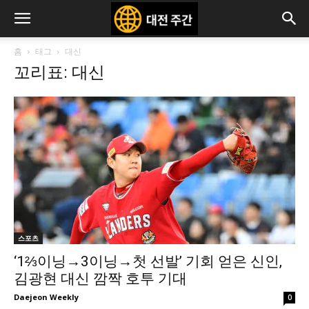
홈
태그
대신
꼬리표: 대신
스포츠
‘1⅔이닝→3이닝→첫 선발’ 기회 얻은 신인,
김광현 대신 깜짝 호투 기대
Daejeon Weekly
0