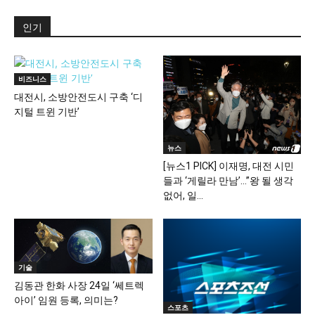
인기
비즈니스
대전시, 소방안전도시 구축 ‘디
지털 트윈 기반’
뉴스
[뉴스1 PICK] 이재명, 대전 시민
들과 ‘게릴라 만남’…”왕 될 생각
없어, 일...
기술
김동관 한화 사장 24일 ‘쎄트렉
아이’ 임원 등록, 의미는?
스포츠