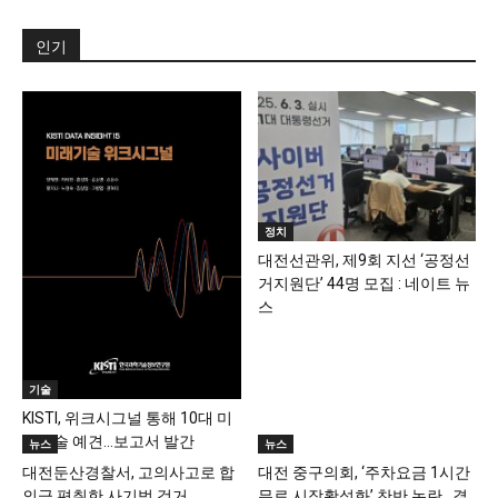
인기
정치
대전선관위, 제9회 지선 ‘공정선
거지원단’ 44명 모집 : 네이트 뉴
스
기술
KISTI, 위크시그널 통해 10대 미
래기술 예견…보고서 발간
뉴스
뉴스
대전둔산경찰서, 고의사고로 합
대전 중구의회, ‘주차요금 1시간
의금 편취한 사기범 검거
무료 시장활성화’ 찬반 논란…결