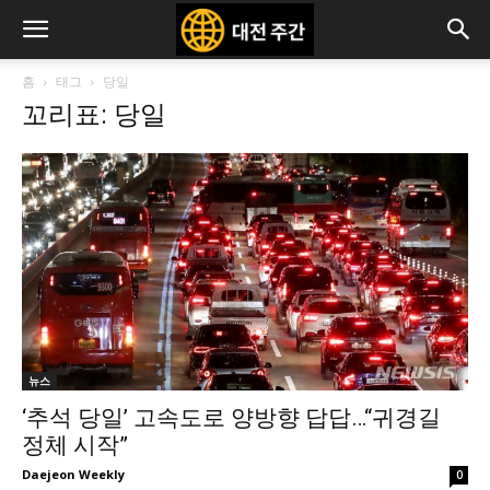
홈
태그
당일
꼬리표: 당일
뉴스
‘추석 당일’ 고속도로 양방향 답답…“귀경길
정체 시작”
Daejeon Weekly
0