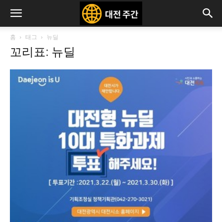
홈
태그
뉴딜
꼬리표: 뉴딜