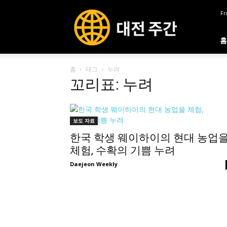
대
Fr
전
주
간
홈
홈
태그
누려
꼬리표: 누려
보도 자료
한국 학생 웨이하이의 현대 농업
체험, 수확의 기쁨 누려
Daejeon Weekly