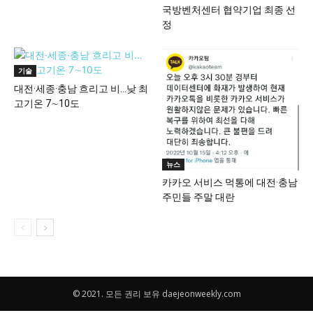
국방벤처센터 협약기업 최종 선
정
기술
대전·세종·충남 흐리고 비…낮 최
고기온 7∼10도
뉴스
카카오 서비스 먹통에 대전·충남
주민들 주말 대란
© 2021. 모든 권리 보유 daejeonweekly.com