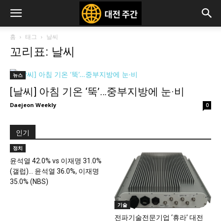
홈
태그
날씨
꼬리표: 날씨
뉴스
[날씨] 아침 기온 ‘뚝’…중부지방에 눈·비
Daejeon Weekly
0
인기
정치
윤석열 42.0% vs 이재명 31.0%
(갤럽)… 윤석열 36.0%, 이재명
35.0% (NBS)
기술
전파기술전문기업 ‘휴라’ 대전