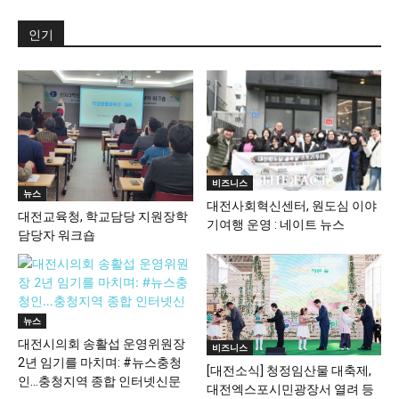
인기
비즈니스
뉴스
대전사회혁신센터, 원도심 이야
대전교육청, 학교담당 지원장학
기여행 운영 : 네이트 뉴스
담당자 워크숍
뉴스
대전시의회 송활섭 운영위원장
비즈니스
2년 임기를 마치며: #뉴스충청
[대전소식] 청정임산물 대축제,
인…충청지역 종합 인터넷신문
대전엑스포시민광장서 열려 등