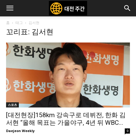
홈
태그
김서현
꼬리표: 김서현
스포츠
[대전현장]158km 강속구로 데뷔전, 한화 김
서현 “올해 목표는 가을야구, 4년 뒤 WBC...
Daejeon Weekly
0