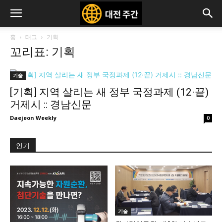
홈
태그
기획
꼬리표: 기획
기술
[기획] 지역 살리는 새 정부 국정과제 (12·끝)
거제시 :: 경남신문
Daejeon Weekly
0
인기
기술