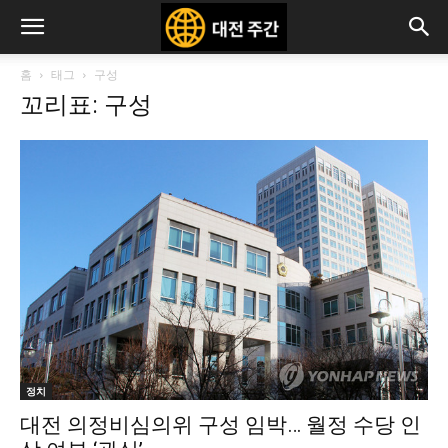
홈
태그
구성
꼬리표: 구성
정치
대전 의정비심의위 구성 임박… 월정 수당 인