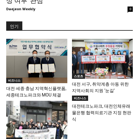
상 여부 ‘관심’
Daejeon Weekly
0
인기
스포츠
비즈니스
대전 서구, 취약계층 아동 위한
대전·세종·충남 지역혁신플랫폼,
지역사회의 지원 ‘눈길’
세종테크노파크와 MOU 체결
비즈니스
대전테크노파크, 대전인체유래
물은행 협력의료기관 지정 현판
식