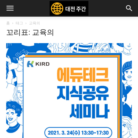
홈
태그
교육의
꼬리표: 교육의