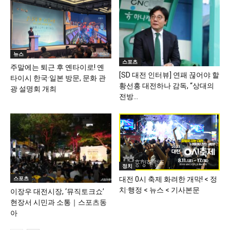
뉴스
스포츠
주말에는 퇴근 후 옌타이로! 옌
[SD 대전 인터뷰] 연패 끊어야 할
타이시 한국·일본 방문, 문화 관
황선홍 대전하나 감독, “상대의
광 설명회 개최
전방...
정치
스포츠
대전 0시 축제 화려한 개막! < 정
치·행정 < 뉴스 < 기사본문
이장우 대전시장, ‘뮤직토크쇼’
현장서 시민과 소통｜스포츠동
아