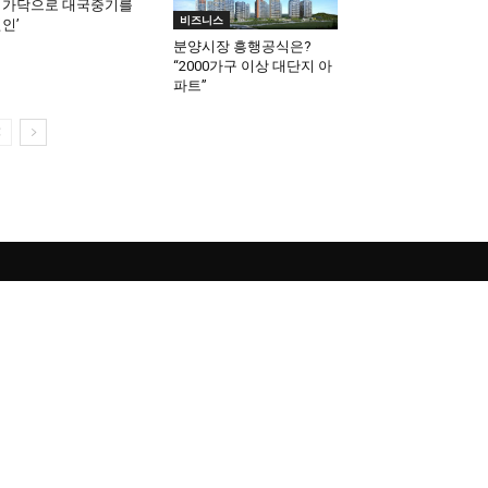
 가닥으로 대국중기를
비즈니스
견인’
분양시장 흥행공식은?
“2000가구 이상 대단지 아
파트”