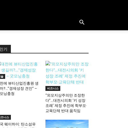
인기
기술
전에 뷰티산업진흥원 생
까?…”경제성장 견인” –
비즈니스
모닝충청
“외모지상주의만 조장한
다”…대전시의회 ‘키 성장
조례’ 제정 추진에 학부모·
교육단체 반대 움직임
비즈니스
국 웨이하이: 탄소섬유