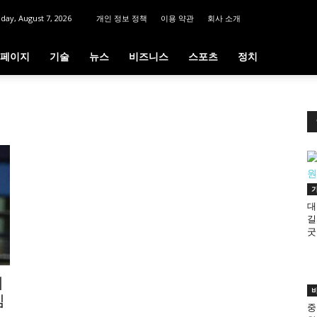
iday, August 7, 2026
개인 정보 정책
이용 약관
회사 소개
페이지
기술
뉴스
비즈니스
스포츠
정치
대
길
굿
의
임
중