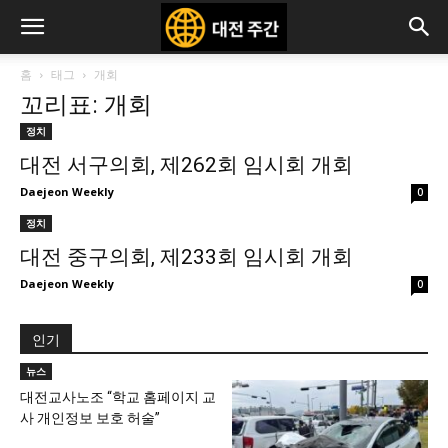
홈
태그
개회
꼬리표: 개회
정치
대전 서구의회, 제262회 임시회 개회
Daejeon Weekly
0
정치
대전 중구의회, 제233회 임시회 개회
Daejeon Weekly
0
인기
뉴스
대전교사노조 “학교 홈페이지 교
사 개인정보 보호 허술”