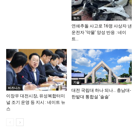
뉴스
연쇄추돌 사고로 16명 사상자 낸
운전자 ‘약물’ 양성 반응 : 네이
트...
기술
비즈니스
대전 국립대 하나 되나… 충남대-
이장우 대전시장, 유성복합터미
한밭대 통합설 ‘솔솔’
널 조기 운영 등 지시 : 네이트 뉴
스