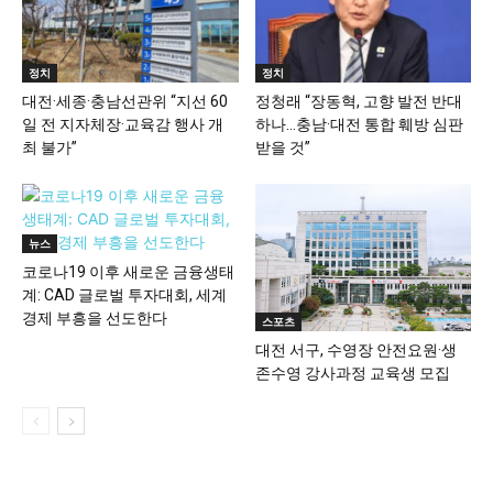
정치
정치
대전·세종·충남선관위 “지선 60
정청래 “장동혁, 고향 발전 반대
일 전 지자체장·교육감 행사 개
하나…충남·대전 통합 훼방 심판
최 불가”
받을 것”
뉴스
코로나19 이후 새로운 금융생태
계: CAD 글로벌 투자대회, 세계
경제 부흥을 선도한다
스포츠
대전 서구, 수영장 안전요원·생
존수영 강사과정 교육생 모집