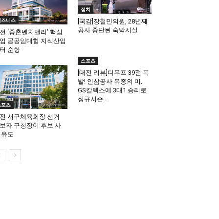
정치
비즈니스
[국감]장철민의원, 28년째
공사 중단된 숙박시설
전 ‘중촌벤처밸리’ 핵심
업 공공임대형 지식산업
터 순항
스포츠
[대전 리뷰]디우프 39점 폭
발! 인삼공사 유종의 미.
GS칼텍스에 3대1 승리로
정규시즌...
스포츠
전 서구체육회장 선거
보자 구청장이 후보 사
 유도