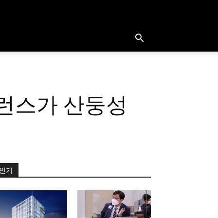
퍼런스가 산둥성
인기