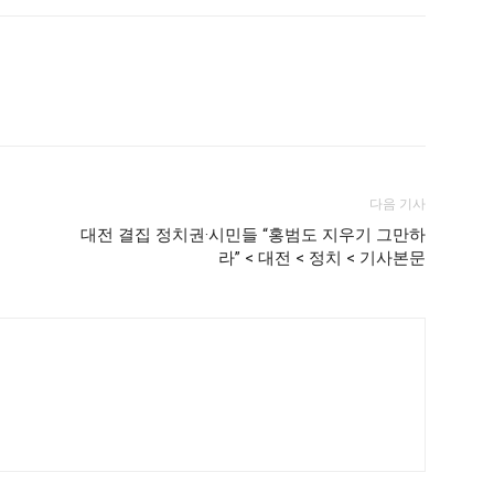
다음 기사
대전 결집 정치권·시민들 “홍범도 지우기 그만하
라” < 대전 < 정치 < 기사본문