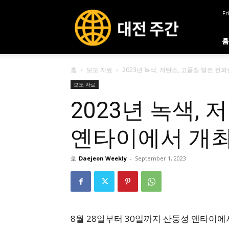
대
Fr
전
주
간
홈
홈
보도 자료
2023년 녹색, 저탄소, 고품질 발전
보도 자료
2023년 녹색,
옌타이에서 개
로
Daejeon Weekly
-
September 1, 2023
8월 28일부터 30일까지 산둥성 옌타이에서