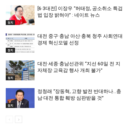
[6·3대전] 이장우 “허태정, 공소취소 특겁
법 입장 밝혀야” : 네이트 뉴스
정치
대전 중구·충남 아산·충북 청주 사회연대
경제 혁신모델 선정
정치
대전·세종·충남선관위 “지선 60일 전 지
자체장·교육감 행사 개최 불가”
정치
정청래 “장동혁, 고향 발전 반대하나…충
남·대전 통합 훼방 심판받을 것”
정치