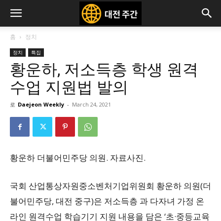
홈
정치
정치
특집
황운하, 저소득층 학생 원격
수업 지원법 발의
로
Daejeon Weekly
-
March 24, 2021
황운하 더불어민주당 의원. 자료사진.
국회 산업통상자원중소벤처기업위원회 황운하 의원(더
불어민주당, 대전 중구)은 저소득층 과 다자녀 가정 온
라인 원격수업 학습기기 지원 내용을 담은 ‘초·중등교육