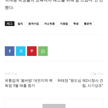
했다.
태그
발의
원격수업
저소득층
지원법
학생
황운하
이전 기사
다음 기사
유통업계 ‘봄바람’ 대전지역 백
허태정 “원도심 제2시청사 건
화점 3월 매출 증가
립, 시기상조”