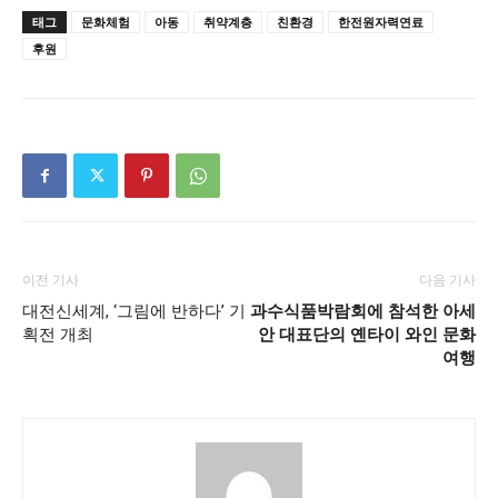
태그
문화체험
아동
취약계층
친환경
한전원자력연료
후원
이전 기사
다음 기사
대전신세계, ‘그림에 반하다’ 기
과수식품박람회에 참석한 아세
획전 개최
안 대표단의 옌타이 와인 문화
여행