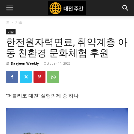
홈
기술
기술
한전원자력연료, 취약계층 아
동 친환경 문화체험 후원
로
Daejeon Weekly
-
October 11, 2023
‘퍼블리코 대전’ 실행의제 중 하나