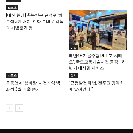
스포츠
[대전 현장]’축복받은 유격수’ 하
주석 3번 배치. 한화 수베로 감독
의 시범경기 첫...
기술
레벨4+ 자율주행 DRT ‘가치타
요’, 국토교통기술대전 등장… 하
반기 대시민 서비스
스포츠
정치
유통업계 ‘봄바람’ 대전지역 백
“균형발전 해법, 전주권 광역화
화점 3월 매출 증가
에 달려있다!”