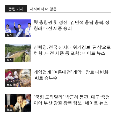
관련 기사
저자에서 더 많은
與 충청권 첫 경선…김민석 충남·충북, 정
청래 대전·세종 승리
뉴스
산림청, 전국 산사태 위기경보 ‘관심’으로
하향…대전·세종 등 포함 : 네이트 뉴스
뉴스
게임업계 ‘여름대전’ 개막… 장르 다변화
·AI로 승부수
뉴스
“국힘 도와달라” 박근혜 등판…대구·충청
이어 부산·강원 광폭 행보 : 네이트 뉴스
뉴스