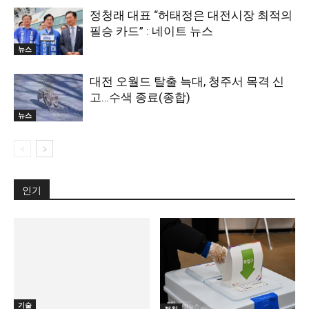
정청래 대표 “허태정은 대전시장 최적의
필승 카드” : 네이트 뉴스
뉴스
대전 오월드 탈출 늑대, 청주서 목격 신
고…수색 종료(종합)
뉴스
인기
기술