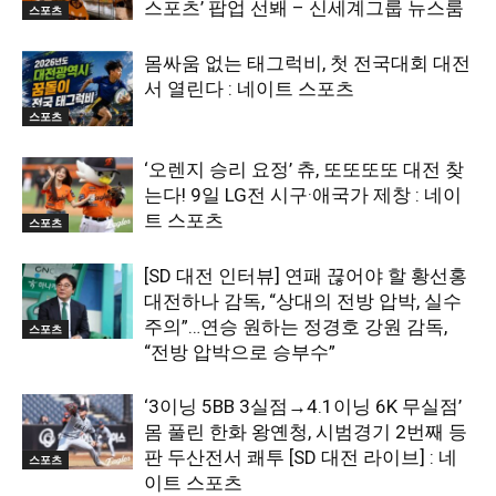
스포츠’ 팝업 선봬 – 신세계그룹 뉴스룸
스포츠
몸싸움 없는 태그럭비, 첫 전국대회 대전
서 열린다 : 네이트 스포츠
스포츠
‘오렌지 승리 요정’ 츄, 또또또또 대전 찾
는다! 9일 LG전 시구·애국가 제창 : 네이
트 스포츠
스포츠
[SD 대전 인터뷰] 연패 끊어야 할 황선홍
대전하나 감독, “상대의 전방 압박, 실수
주의”…연승 원하는 정경호 강원 감독,
스포츠
“전방 압박으로 승부수”
‘3이닝 5BB 3실점→4.1이닝 6K 무실점’
몸 풀린 한화 왕옌청, 시범경기 2번째 등
판 두산전서 쾌투 [SD 대전 라이브] : 네
스포츠
이트 스포츠