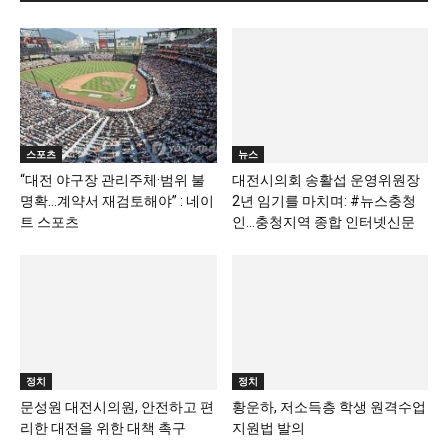
스포츠
뉴스
“대전 야구장 관리주체·범위 불
대전시의회 송활섭 운영위원장
명확…계약서 재검토해야” : 네이
2년 임기를 마치며: #뉴스충청
트 스포츠
인…충청지역 종합 인터넷신문
정치
정치
문성원 대전시의원, 안전하고 편
황운하, 저소득층 학생 원격수업
리한 대전을 위한 대책 촉구
지원법 발의