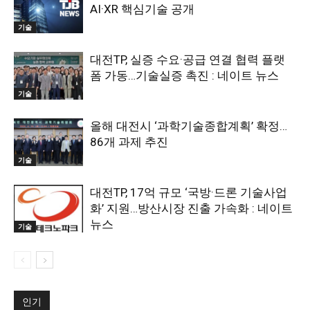
AI·XR 핵심기술 공개
기술
대전TP, 실증 수요·공급 연결 협력 플랫
폼 가동…기술실증 촉진 : 네이트 뉴스
기술
올해 대전시 ‘과학기술종합계획’ 확정…
86개 과제 추진
기술
대전TP, 17억 규모 ‘국방·드론 기술사업
화’ 지원…방산시장 진출 가속화 : 네이트
뉴스
기술
인기