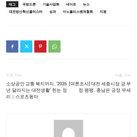
태그
국방드론
기술사업화
네이트
뉴스
대전방산혁신클러스터
성과
이노폴리스벤처협회
지원
이전 기사
다음 기사
소상공인·교통·복지까지…‘2026
[여론조사] 대전·세종시장 긍·부
년 달라지는 대전생활’ 한눈 정
정 팽팽…충남은 긍정 우세
리｜스포츠동아