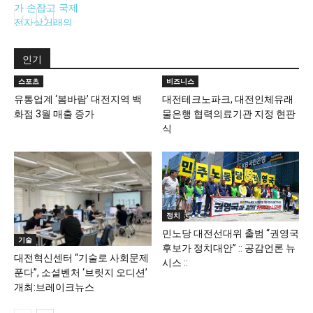
보도 자료
인기
스포츠
비즈니스
유통업계 ‘봄바람’ 대전지역 백
대전테크노파크, 대전인체유래
화점 3월 매출 증가
물은행 협력의료기관 지정 현판
식
정치
민노당 대전선대위 출범 “권영국
기술
후보가 정치대안” :: 공감언론 뉴
대전혁신센터 “기술로 사회문제
시스 ::
푼다”, 소셜벤처 ‘브릿지 오디션’
개최:브레이크뉴스