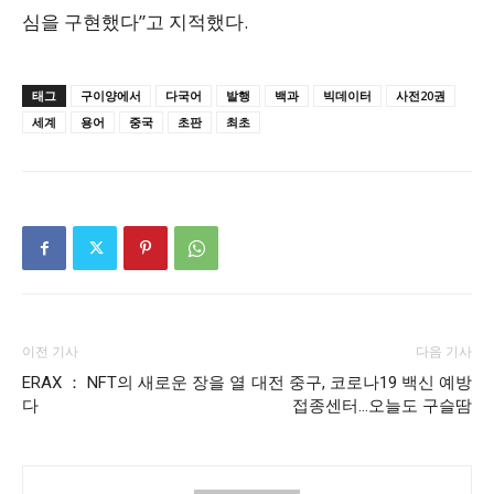
심을 구현했다”고 지적했다.
태그
구이양에서
다국어
발행
백과
빅데이터
사전20권
세계
용어
중국
초판
최초
이전 기사
다음 기사
ERAX ： NFT의 새로운 장을 열
대전 중구, 코로나19 백신 예방
다
접종센터…오늘도 구슬땀