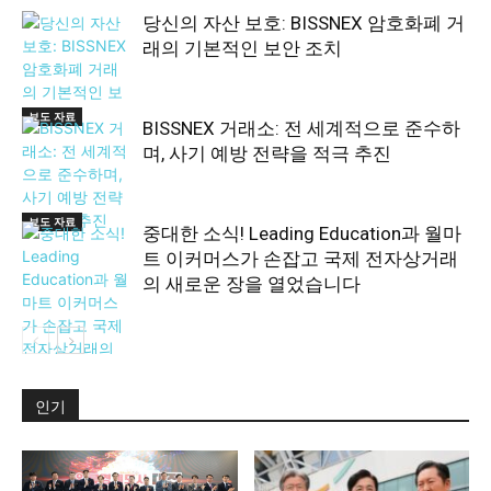
당신의 자산 보호: BISSNEX 암호화폐 거
래의 기본적인 보안 조치
보도 자료
BISSNEX 거래소: 전 세계적으로 준수하
며, 사기 예방 전략을 적극 추진
보도 자료
중대한 소식! Leading Education과 월마
트 이커머스가 손잡고 국제 전자상거래
의 새로운 장을 열었습니다
보도 자료
인기