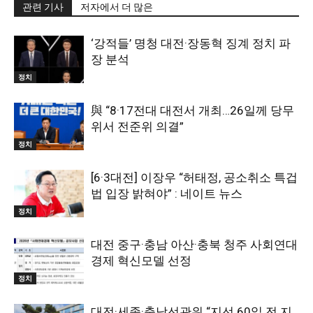
관련 기사
저자에서 더 많은
‘강적들’ 명청 대전·장동혁 징계 정치 파
장 분석
정치
與 “8·17전대 대전서 개최…26일께 당무
위서 전준위 의결”
정치
[6·3대전] 이장우 “허태정, 공소취소 특겁
법 입장 밝혀야” : 네이트 뉴스
정치
대전 중구·충남 아산·충북 청주 사회연대
경제 혁신모델 선정
정치
대전·세종·충남선관위 “지선 60일 전 지