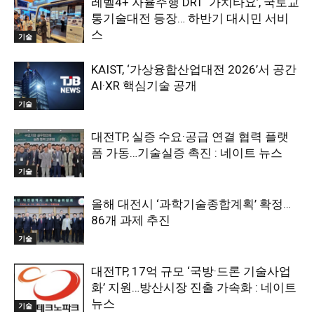
레벨4+ 자율주행 DRT ‘가치타요’, 국토교
통기술대전 등장… 하반기 대시민 서비
스
기술
KAIST, ‘가상융합산업대전 2026’서 공간
AI·XR 핵심기술 공개
기술
대전TP, 실증 수요·공급 연결 협력 플랫
폼 가동…기술실증 촉진 : 네이트 뉴스
기술
올해 대전시 ‘과학기술종합계획’ 확정…
86개 과제 추진
기술
대전TP, 17억 규모 ‘국방·드론 기술사업
화’ 지원…방산시장 진출 가속화 : 네이트
뉴스
기술