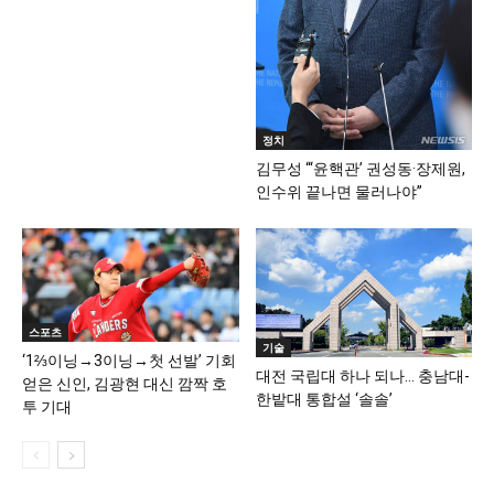
정치
김무성 “‘윤핵관’ 권성동·장제원,
인수위 끝나면 물러나야”
스포츠
기술
‘1⅔이닝→3이닝→첫 선발’ 기회
대전 국립대 하나 되나… 충남대-
얻은 신인, 김광현 대신 깜짝 호
한밭대 통합설 ‘솔솔’
투 기대