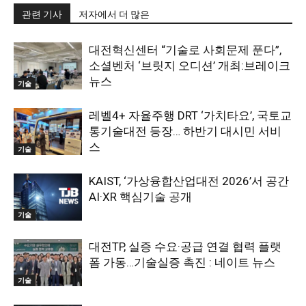
관련 기사
저자에서 더 많은
대전혁신센터 “기술로 사회문제 푼다”,
소셜벤처 ‘브릿지 오디션’ 개최:브레이크
뉴스
기술
레벨4+ 자율주행 DRT ‘가치타요’, 국토교
통기술대전 등장… 하반기 대시민 서비
스
기술
KAIST, ‘가상융합산업대전 2026’서 공간
AI·XR 핵심기술 공개
기술
대전TP, 실증 수요·공급 연결 협력 플랫
폼 가동…기술실증 촉진 : 네이트 뉴스
기술