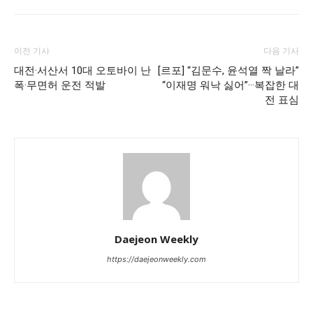
이전 기사
다음 기사
대전·서산서 10대 오토바이 난
[르포] “김문수, 윤석열 짝 날라”
폭·무면허 운전 적발
“이재명 워낙 싫어”···복잡한 대
전 표심
Daejeon Weekly
https://daejeonweekly.com