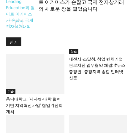
트 이커머스가 손잡고 국제 전자상거래
의 새로운 장을 열었습니다
보도 자료
인기
뉴스
대전시-조달청, 창업·벤처기업
판로지원 업무협약 체결: #뉴스
충청인…충청지역 종합 인터넷
신문
기술
충남대학교, ‘지자체-대학 협력
기반 지역혁신사업’ 협업위원회
개최
스포츠
봄바람 타고 다시 뜨는 셔틀콕…
이마트, ‘봄맞이 스포츠용품 대
전’ 진행